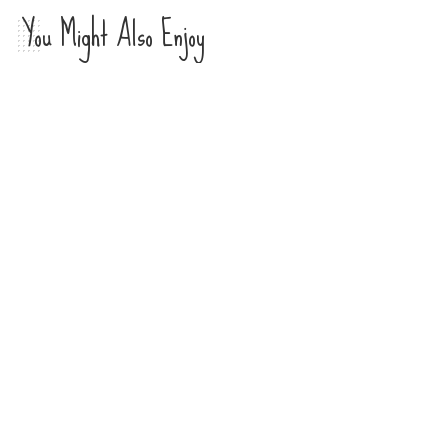
You Might Also Enjoy
Pesona Magis Curug Cikurutug
Cianjur
Nilia Andrini
Posted
by
Gerakan Wisata Bersih di Pagar
Alam, tumbuhkan Budayakan
Pariwisata Berkelanjutan
Nilia Andrini
Posted
by
Nikmati Wisata Jelajah Susur Sungai
Rachmat Kurniawan
Posted
by
Jadi Destinasi Terbaik 2025, Ini