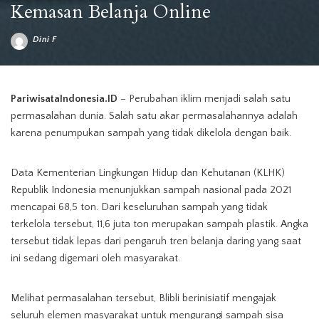
Kemasan Belanja Online
Dini F
Posted
by
Kampanye #AksiCintaBumi, Blibli mengajak para pelanggannya untuk
mengembalikan kemasan belanja online untuk disulap menjadi sesuatu yang
PariwisataIndonesia.ID
– Perubahan iklim menjadi salah satu
lebih bermakna (Foto: Media PI/Ilustrasi gambar: Shutterstock)
permasalahan dunia. Salah satu akar permasalahannya adalah
karena penumpukan sampah yang tidak dikelola dengan baik.
Data Kementerian Lingkungan Hidup dan Kehutanan (KLHK)
Republik Indonesia menunjukkan sampah nasional pada 2021
mencapai 68,5 ton. Dari keseluruhan sampah yang tidak
terkelola tersebut, 11,6 juta ton merupakan sampah plastik. Angka
tersebut tidak lepas dari pengaruh tren belanja daring yang saat
ini sedang digemari oleh masyarakat.
Melihat permasalahan tersebut, Blibli berinisiatif mengajak
seluruh elemen masyarakat untuk mengurangi sampah sisa