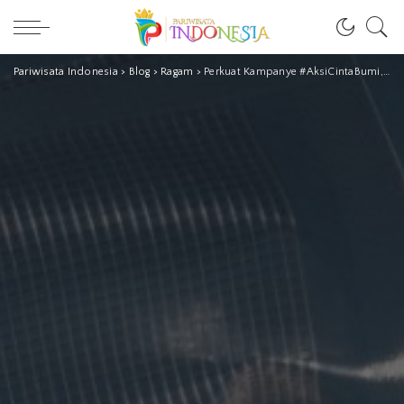
Pariwisata Indonesia
>
Blog
>
Ragam
>
Perkuat Kampanye #AksiCintaBumi, Blibli Ajak Pelanggan Kurangi Sampah Kemasan Belanja Online