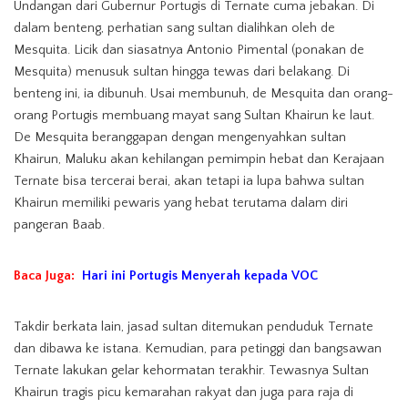
Undangan dari Gubernur Portugis di Ternate cuma jebakan. Di
dalam benteng, perhatian sang sultan dialihkan oleh de
Mesquita. Licik dan siasatnya Antonio Pimental (ponakan de
Mesquita) menusuk sultan hingga tewas dari belakang. Di
benteng ini, ia dibunuh. Usai membunuh, de Mesquita dan orang-
orang Portugis membuang mayat sang Sultan Khairun ke laut.
De Mesquita beranggapan dengan mengenyahkan sultan
Khairun, Maluku akan kehilangan pemimpin hebat dan Kerajaan
Ternate bisa tercerai berai, akan tetapi ia lupa bahwa sultan
Khairun memiliki pewaris yang hebat terutama dalam diri
pangeran Baab.
Baca Juga:
H
ari ini Portugis Menyerah kepada VOC
Takdir berkata lain, jasad sultan ditemukan penduduk Ternate
dan dibawa ke istana. Kemudian, para petinggi dan bangsawan
Ternate lakukan gelar kehormatan terakhir. Tewasnya Sultan
Khairun tragis picu kemarahan rakyat dan juga para raja di