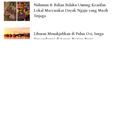
Nahunan & Balian Balaku Untung Kearifan
Lokal Masyarakat Dayak Ngaju yang Masih
Terjaga
Liburan Menakjubkan di Pulau Osi, Surga
Tersembunyi di Seram Bagian Barat
Jember Fashion Carnaval Perkuat Daya Saing
Pariwisata Indonesia
Menikmati Landmark Kota Cantik Palangka
Raya
– Advertisement –