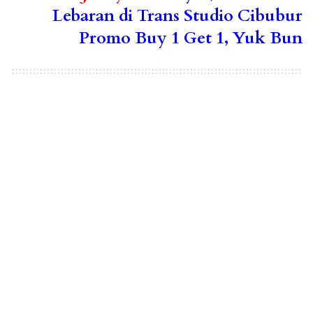
Lebaran di Trans Studio Cibubur
Promo Buy 1 Get 1, Yuk Bun
Indonesia Official Tourism Website
TAGS:
Media Online Pariwisata Indonesia Terfavorit 2020
Media PVK Group
Media PVK Group dengan 10 Situs Pariwisata dan E
Magazine
Media Resmi Pariwisata Indonesia
Pariwisata Indonesia
Tips Aman Libur Lebaran Saat Sebagian Wisata
Tetap Buka