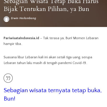
Sebagian Wisata Tetap Buka Harus
Bijak Tentukan Pilihan, ya Bun
Erwin Herlambang
Posted
by
Bijaksana pilih tempat wisata saat libur Lebaran (Dok. stockphoto)
PariwisataIndonesia.id
– Tak terasa ya, Bun! Momen Lebaran
hampir tiba.
Suasana libur Lebaran kali ini akan setali tiga uang, serupa
Lebaran tahun lalu masih di tengah pandemi Covid-19.
Sebagian wisata ternyata tetap buka,
Bun!