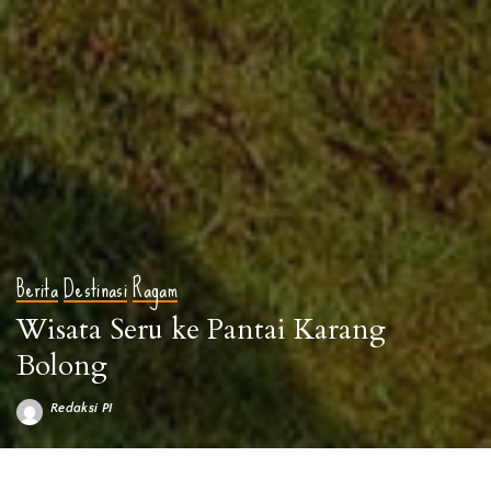
Berita
Destinasi
Ragam
Wisata Seru ke Pantai Karang
Bolong
Redaksi PI
Posted
by
sumber foto: playworld.id