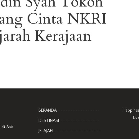
din Syah Tokoh
 yang Cinta NKRI
jarah Kerajaan
BERANDA
Happine
Ev
DESTINASI
 di Asia
JELAJAH