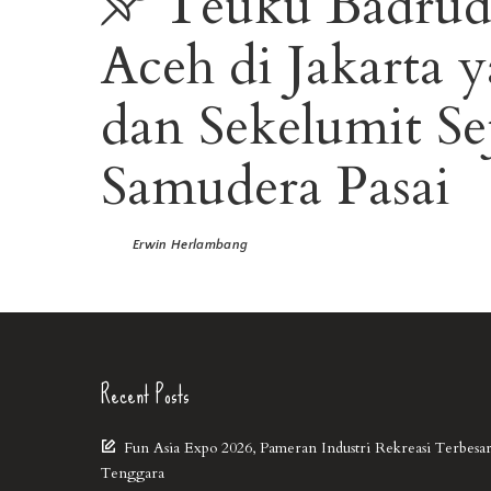
Teuku Badrud
Aceh di Jakarta
dan Sekelumit Se
Samudera Pasai
Erwin Herlambang
Recent Posts
Fun Asia Expo 2026, Pameran Industri Rekreasi Terbesar
Tenggara