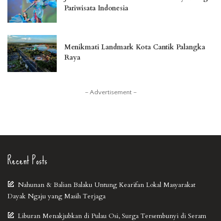
Pariwisata Indonesia
Menikmati Landmark Kota Cantik Palangka
Raya
– Advertisement –
Recent Posts
Nahunan & Balian Balaku Untung Kearifan Lokal Masyarakat
Dayak Ngaju yang Masih Terjaga
Liburan Menakjubkan di Pulau Osi, Surga Tersembunyi di Seram