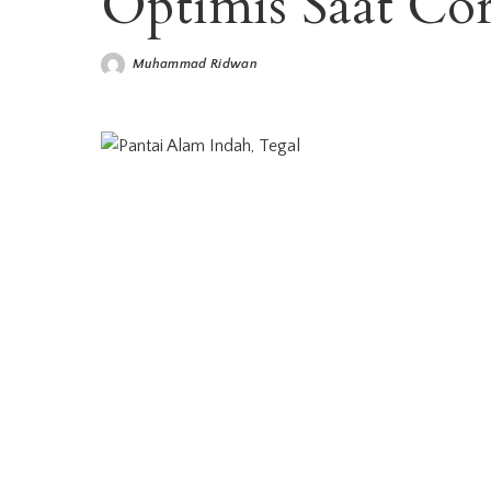
Optimis Saat Co
Muhammad Ridwan
Posted
by