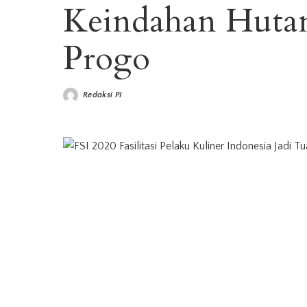
Keindahan Huta
Progo
Redaksi PI
Posted
by