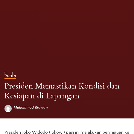
Berita
Presiden Memastikan Kondisi dan
Kesiapan di Lapangan
Muhammad Ridwan
Posted
by
Editorial Media Pariwisata Indonesia
Presiden Joko Widodo (Jokowi) pagi ini melakukan peninjauan ke