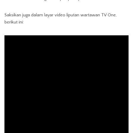
Saksikan juga dalam layar video liputan wartawan TV One,
berikut ini: