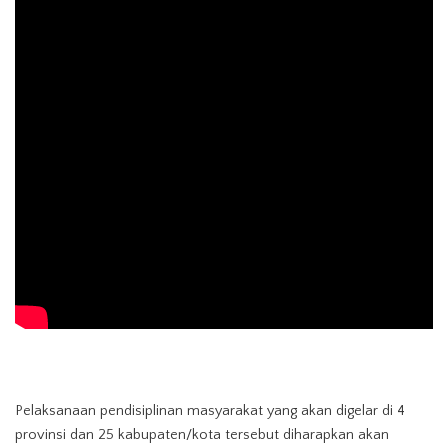
Pelaksanaan pendisiplinan masyarakat yang akan digelar di 4
provinsi dan 25 kabupaten/kota tersebut diharapkan akan