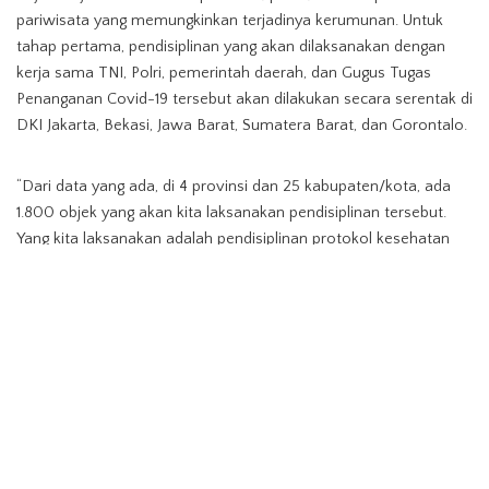
pariwisata yang memungkinkan terjadinya kerumunan. Untuk
tahap pertama, pendisiplinan yang akan dilaksanakan dengan
kerja sama TNI, Polri, pemerintah daerah, dan Gugus Tugas
Penanganan Covid-19 tersebut akan dilakukan secara serentak di
DKI Jakarta, Bekasi, Jawa Barat, Sumatera Barat, dan Gorontalo.
“Dari data yang ada, di 4 provinsi dan 25 kabupaten/kota, ada
1.800 objek yang akan kita laksanakan pendisiplinan tersebut.
Yang kita laksanakan adalah pendisiplinan protokol kesehatan
agar masyarakat tetap menggunakan masker, menjaga jarak
aman, dan kita siapkan tempat mencuci tangan. Mudah-
mudahan tahap pertama bisa berjalan dengan baik,” ujarnya.
Bersatu Melawan Corona
TAGS:
Pariwisata Indonesia
Presiden Jokowi