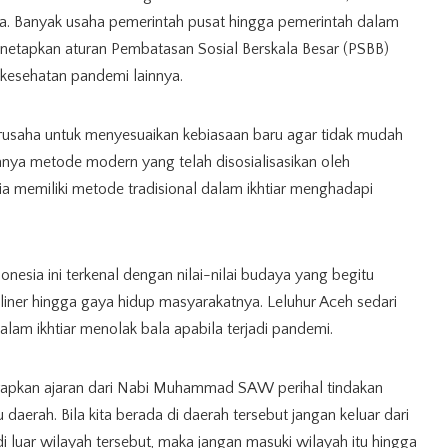
. Banyak usaha pemerintah pusat hingga pemerintah dalam
etapkan aturan Pembatasan Sosial Berskala Besar (PSBB)
kesehatan pandemi lainnya.
usaha untuk menyesuaikan kebiasaan baru agar tidak mudah
hanya metode modern yang telah disosialisasikan oleh
ia memiliki metode tradisional dalam ikhtiar menghadapi
onesia ini terkenal dengan nilai-nilai budaya yang begitu
 kuliner hingga gaya hidup masyarakatnya. Leluhur Aceh sedari
dalam ikhtiar menolak bala apabila terjadi pandemi.
apkan ajaran dari Nabi Muhammad SAW perihal tindakan
 daerah. Bila kita berada di daerah tersebut jangan keluar dari
 di luar wilayah tersebut, maka jangan masuki wilayah itu hingga