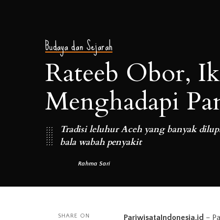
Budaya dan Sejarah
Rateeb Obor, Ik
Menghadapi Pa
Tradisi leluhur Aceh yang banyak dilu
bala wabah penyakit
Rahma Sari
Posted
by
SHARE ON
PariwisataIndonesia.id
– Pa