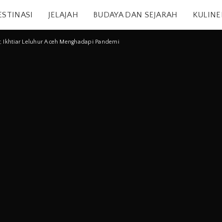
ESTINASI
JELAJAH
BUDAYA DAN SEJARAH
KULINE
, Ikhtiar Leluhur Aceh Menghadapi Pandemi