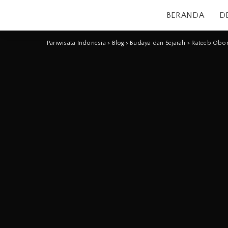
BERANDA
D
Pariwisata Indonesia
>
Blog
>
Budaya dan Sejarah
>
Rateeb Obor