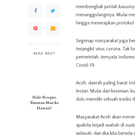
membengkak jumlah kasusnya
menanggulanginya. Mulai men
hingga menerapkan protokol 
Segenap masyarakat juga ber
terjangkit virus corona. Tak 
READ NEXT
pemerintah, ternyata Indones
Covid-19.
Aceh, daerah paling barat Ind
lestari. Mulai dari kesenian,
Halo Bosque,
dulu memiliki sebuah tradisi 
Beneran Mau ke
Hawaii?
Masyarakat Aceh akan mener
apabila terjadi wabah di suatu
wilayah, dan jika kita berada