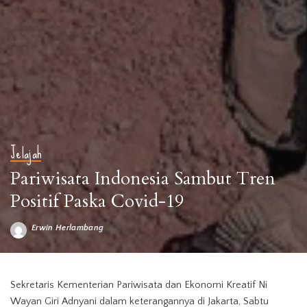
Jelajah
Pariwisata Indonesia Sambut Tren
Positif Paska Covid-19
Erwin Herlambang
Posted
by
Sekretaris Kementerian Pariwisata dan Ekonomi Kreatif Ni
Wayan Giri Adnyani dalam keterangannya di Jakarta, Sabtu