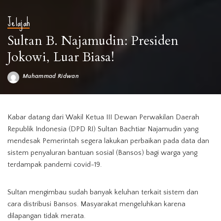
Jelajah
Sultan B. Najamudin: Presiden
Jokowi, Luar Biasa!
Muhammad Ridwan
Posted
by
Sultan B Najamuddin
Kabar datang dari Wakil Ketua III Dewan Perwakilan Daerah
Republik Indonesia (DPD RI) Sultan Bachtiar Najamudin yang
mendesak Pemerintah segera lakukan perbaikan pada data dan
sistem penyaluran bantuan sosial (Bansos) bagi warga yang
terdampak pandemi covid-19.
Sultan mengimbau sudah banyak keluhan terkait sistem dan
cara distribusi Bansos. Masyarakat mengeluhkan karena
dilapangan tidak merata.