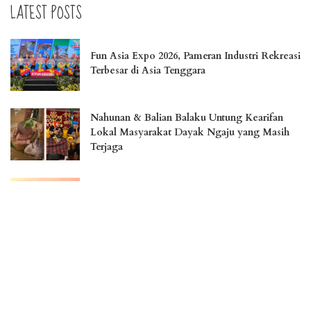
LATEST POSTS
Fun Asia Expo 2026, Pameran Industri Rekreasi
Terbesar di Asia Tenggara
Nahunan & Balian Balaku Untung Kearifan
Lokal Masyarakat Dayak Ngaju yang Masih
Terjaga
Liburan Menakjubkan di Pulau Osi, Surga
Tersembunyi di Seram Bagian Barat
Jember Fashion Carnaval Perkuat Daya Saing
Pariwisata Indonesia