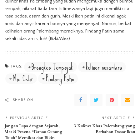
kuliner khas Palembang yang sudah mengemuka dengan bumbu
rempah, nikmat tiada tara. Istimewanya lagi, juga memiliki cita
rasa pedas, asam dan gurih. Meski ikan patin ini dikenal agak
amis dan anyir karena baunya yang menyengat. Namun, berkat
kelihaian orang Palembang meraciknya, Pindang Patin sama
sekali tidak amis, loh! (Rizki/Alex)
Brengkes Tempoyak
kuliner nusantara
TAGS:
Mie Celor
Pindang Patin
SHARE ON
PREVIOUS ARTICLE
NEXT ARTICLE
Jangan Lupa dengan Sejarah,
3 Kuliner Khas Palembang yang
Meski Pesona “Danau Gunung
Berbahan Dasar Ikan
Tujuh” Memikat dan Bikin