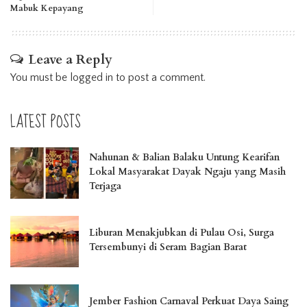
Mabuk Kepayang
Leave a Reply
You must be
logged in
to post a comment.
LATEST POSTS
Nahunan & Balian Balaku Untung Kearifan
Lokal Masyarakat Dayak Ngaju yang Masih
Terjaga
Liburan Menakjubkan di Pulau Osi, Surga
Tersembunyi di Seram Bagian Barat
Jember Fashion Carnaval Perkuat Daya Saing