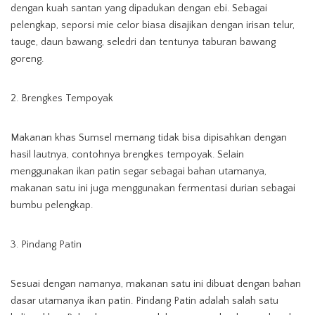
dengan kuah santan yang dipadukan dengan ebi. Sebagai
pelengkap, seporsi mie celor biasa disajikan dengan irisan telur,
tauge, daun bawang, seledri dan tentunya taburan bawang
goreng.
2. Brengkes Tempoyak
Makanan khas Sumsel memang tidak bisa dipisahkan dengan
hasil lautnya, contohnya brengkes tempoyak. Selain
menggunakan ikan patin segar sebagai bahan utamanya,
makanan satu ini juga menggunakan fermentasi durian sebagai
bumbu pelengkap.
3. Pindang Patin
Sesuai dengan namanya, makanan satu ini dibuat dengan bahan
dasar utamanya ikan patin. Pindang Patin adalah salah satu