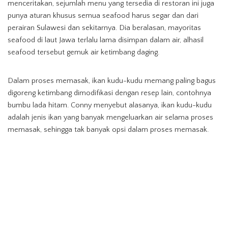
menceritakan, sejumlah menu yang tersedia di restoran ini juga
punya aturan khusus semua seafood harus segar dan dari
perairan Sulawesi dan sekitarnya. Dia beralasan, mayoritas
seafood di laut Jawa terlalu lama disimpan dalam air, alhasil
seafood tersebut gemuk air ketimbang daging.
Dalam proses memasak, ikan kudu-kudu memang paling bagus
digoreng ketimbang dimodifikasi dengan resep lain, contohnya
bumbu lada hitam. Conny menyebut alasanya, ikan kudu-kudu
adalah jenis ikan yang banyak mengeluarkan air selama proses
memasak, sehingga tak banyak opsi dalam proses memasak.
Berdasarkan pengalamannya memasak, Conny menilai bawang
putih adalah bumbu andalan untuk menghasilkan masakan yang
gurih. Oleh sebab itu, bawang putih menjadi komponen utama
dalam menggoreng ikan kudu-kudu. Bawang putih juga menjadi
komponen utama selain cabai dan lada, dalam meracik bumbu
macho untuk kepiting dan udang