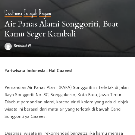
Destinasi
Jelajah
Ragam
Air Panas Alami Songgoriti, Buat
Kamu Seger Kembali
Redaksi PI
Posted
by
sumber foto: travelingyuk.com
Pariwisata Indonesia—Hai Gaaees!
Pemandian Air Panas Alami (PAPA) Songgoriti ini terletak di Jalan
Raya Songgoriti No. 8C, Songgokerto, Kota Batu, Jawa Timur.
Disebut pemandian alami, karena air di kolam yang ada di objek
wisata ini berasal dari mata air yang terletak di bawah Candi
Songgoriti ya Gaaees.
Destinasi wisata ini rekomended bangetzz jika kamu merasa