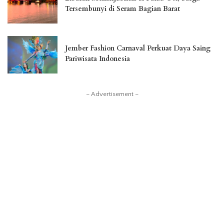
Tersembunyi di Seram Bagian Barat
Jember Fashion Carnaval Perkuat Daya Saing
Pariwisata Indonesia
– Advertisement –
You Might Also Enjoy
Liburan Menakjubkan di Pulau Osi,
Surga Tersembunyi di Seram Bagian
Barat