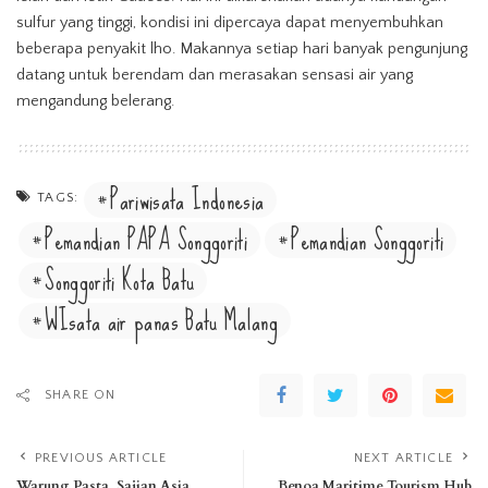
sulfur yang tinggi, kondisi ini dipercaya dapat menyembuhkan
beberapa penyakit lho. Makannya setiap hari banyak pengunjung
datang untuk berendam dan merasakan sensasi air yang
mengandung belerang.
Pariwisata Indonesia
TAGS:
Pemandian PAPA Songgoriti
Pemandian Songgoriti
Songgoriti Kota Batu
WIsata air panas Batu Malang
SHARE ON
PREVIOUS ARTICLE
NEXT ARTICLE
Warung Pasta, Sajian Asia
Benoa Maritime Tourism Hub