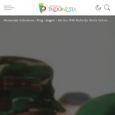
Pariwisata Indonesia
>
Blog
>
Ragam
>
Menko PKM Muhadjir Minta Vaksin Booster untuk Lansia Dikebut untuk Cegah COVID-19 Varian Omicron