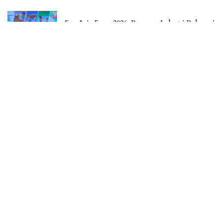
Fun Asia Expo 2026, Pameran Industri Rekreasi
Terbesar di Asia Tenggara
Nahunan & Balian Balaku Untung Kearifan
Lokal Masyarakat Dayak Ngaju yang Masih
Terjaga
Liburan Menakjubkan di Pulau Osi, Surga
Tersembunyi di Seram Bagian Barat
Jember Fashion Carnaval Perkuat Daya Saing
Pariwisata Indonesia
– Advertisement –