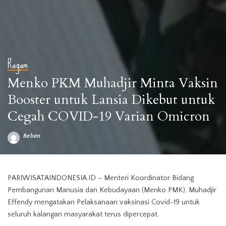
Ragam
Menko PKM Muhadjir Minta Vaksin
Booster untuk Lansia Dikebut untuk
Cegah COVID-19 Varian Omicron
Beben
Posted
by
PARIWISATAINDONESIA.ID – Menteri Koordinator Bidang
Pembangunan Manusia dan Kebudayaan (Menko PMK), Muhadjir
Effendy mengatakan Pelaksanaan vaksinasi Covid-19 untuk
seluruh kalangan masyarakat terus dipercepat.