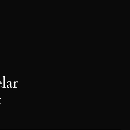
lar
t