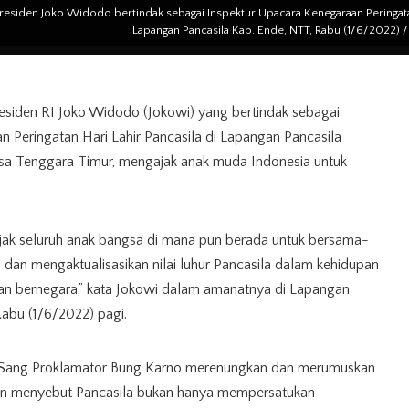
residen Joko Widodo bertindak sebagai Inspektur Upacara Kenegaraan Peringatan
Lapangan Pancasila Kab. Ende, NTT, Rabu (1/6/2022) /
esiden RI Joko Widodo (Jokowi) yang bertindak sebagai
 Peringatan Hari Lahir Pancasila di Lapangan Pancasila
sa Tenggara Timur, mengajak anak muda Indonesia untuk
jak seluruh anak bangsa di mana pun berada untuk bersama-
an mengaktualisasikan nilai luhur Pancasila dalam kehidupan
an bernegara,” kata Jokowi dalam amanatnya di Lapangan
Rabu (1/6/2022) pagi.
at Sang Proklamator Bung Karno merenungkan dan merumuskan
den menyebut Pancasila bukan hanya mempersatukan