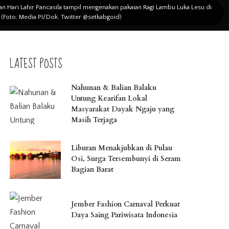
 Hari Lahir Pancasila tampil mengenakan pakaian Ragi Lambu Luka Lesu di
 (Foto: Media PI/Dok. Twitter @setkabgoid)
LATEST POSTS
Nahunan & Balian Balaku
Untung Kearifan Lokal
Masyarakat Dayak Ngaju yang
Masih Terjaga
Liburan Menakjubkan di Pulau
Osi, Surga Tersembunyi di Seram
Bagian Barat
Jember Fashion Carnaval Perkuat
Daya Saing Pariwisata Indonesia