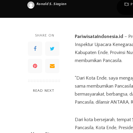
Ronald S. Siagian
P
Posted
by
SHARE ON
PariwisataIndonesia.id
– Pr
Inspektur Upacara Kenegaraan
Kabupaten Ende, Provinsi Nu
membumikan Pancasila.
“Dari Kota Ende, saya menga
sama membumikan Pancasila d
READ NEXT
bermasyarakat, berbangsa, d
Pancasila, dilansir ANTARA, 
Dari kota bersejarah, temp
Pancasila, Kota Ende, Presi