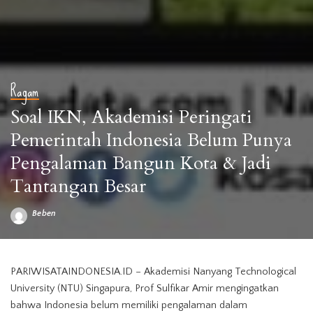
Ragam
Soal IKN, Akademisi Peringati
Pemerintah Indonesia Belum Punya
Pengalaman Bangun Kota & Jadi
Tantangan Besar
Beben
Posted
by
PARIWISATAINDONESIA.ID – Akademisi Nanyang Technological
University (NTU) Singapura, Prof Sulfikar Amir mengingatkan
bahwa Indonesia belum memiliki pengalaman dalam