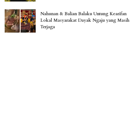
Nahunan & Balian Balaku Untung Kearifan
Lokal Masyarakat Dayak Ngaju yang Masih
Terjaga
Liburan Menakjubkan di Pulau Osi, Surga
Tersembunyi di Seram Bagian Barat
Jember Fashion Carnaval Perkuat Daya Saing
Pariwisata Indonesia
– Advertisement –