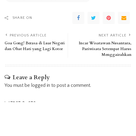
SHARE ON
PREVIOUS ARTICLE
NEXT ARTICLE
Goa Gong! Berasa di Luar Negeri
Incar Wisatawan Nusantara,
dan Obat Hati yang Lagi Kotor
Pariwisata Setempat Harus
Menggairahkan
Leave a Reply
You must be
logged in
to post a comment.
LATEST POSTS
Nahunan & Balian Balaku Untung Kearifan
Lokal Masyarakat Dayak Ngaju yang Masih
Terjaga