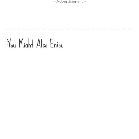
– Advertisement –
You Might Also Enjoy
Liburan Menakjubkan di Pulau Osi,
Surga Tersembunyi di Seram Bagian
Barat
Nilia Andrini
Posted
by
International Islamic Expo 2026,
Perkuat Pariwisata Ramah Muslim
dan Ekosistem Halal Global
Nilia Andrini
Posted
by