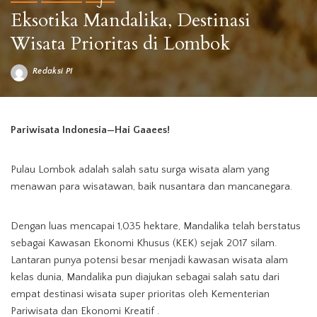
Eksotika Mandalika, Destinasi
Wisata Prioritas di Lombok
Redaksi PI
Posted
by
sumber foto : ist
Pariwisata Indonesia—Hai Gaaees!
Pulau Lombok adalah salah satu surga wisata alam yang
menawan para wisatawan, baik nusantara dan mancanegara.
Dengan luas mencapai 1,035 hektare, Mandalika telah berstatus
sebagai Kawasan Ekonomi Khusus (KEK) sejak 2017 silam.
Lantaran punya potensi besar menjadi kawasan wisata alam
kelas dunia, Mandalika pun diajukan sebagai salah satu dari
empat destinasi wisata super prioritas oleh Kementerian
Pariwisata dan Ekonomi Kreatif .