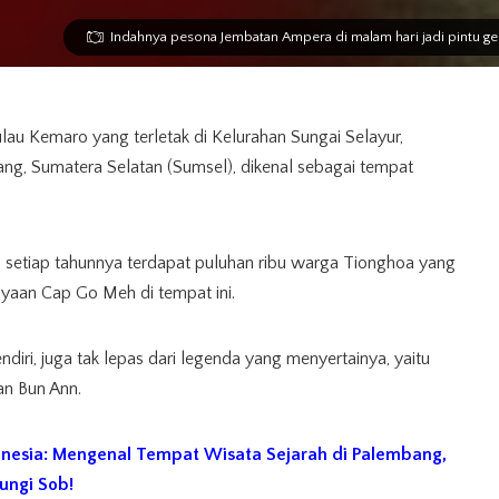
Indahnya pesona Jembatan Ampera di malam hari jadi pintu gerb
lau Kemaro yang terletak di Kelurahan Sungai Selayur,
ng, Sumatera Selatan (Sumsel), dikenal sebagai tempat
n setiap tahunnya terdapat puluhan ribu warga Tionghoa yang
yaan Cap Go Meh di tempat ini.
iri, juga tak lepas dari legenda yang menyertainya, yaitu
an Bun Ann.
onesia: Mengenal Tempat Wisata Sejarah di Palembang,
ungi Sob!