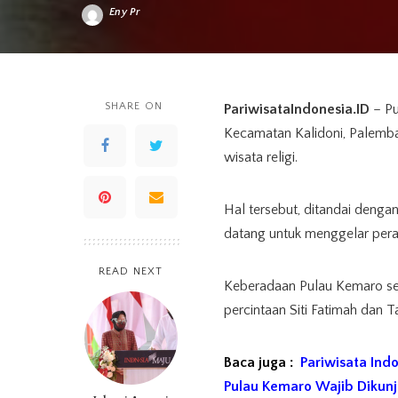
Eny Pr
Posted
by
SHARE ON
PariwisataIndonesia.ID
– Pu
Kecamatan Kalidoni, Palemba
wisata religi.
Hal tersebut, ditandai denga
datang untuk menggelar pera
READ NEXT
Keberadaan Pulau Kemaro send
percintaan Siti Fatimah dan T
Baca juga :
Pariwisata Ind
Pulau Kemaro Wajib Dikunj