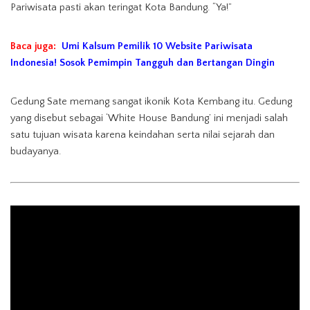
Pariwisata pasti akan teringat Kota Bandung. “Ya!”
Baca juga:
Umi Kalsum Pemilik 10 Website Pariwisata
Indonesia! Sosok Pemimpin Tangguh dan Bertangan Dingin
Gedung Sate memang sangat ikonik Kota Kembang itu. Gedung
yang disebut sebagai ‘White House Bandung’ ini menjadi salah
satu tujuan wisata karena keindahan serta nilai sejarah dan
budayanya.