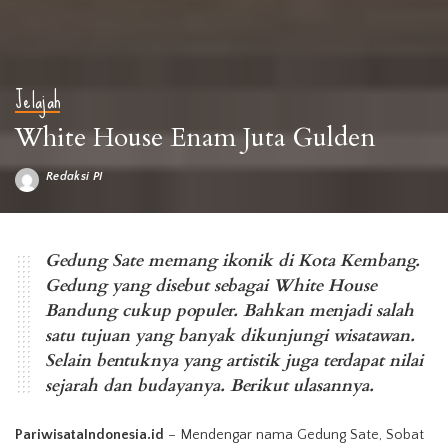
Jelajah
White House Enam Juta Gulden
Redaksi PI
Posted
by
Gedung Sate, Bandung, Jabar (Foto: Shutterstock)
Gedung Sate memang ikonik di Kota Kembang.
Gedung yang disebut sebagai White House
Bandung cukup populer. Bahkan menjadi salah
satu tujuan yang banyak dikunjungi wisatawan.
Selain bentuknya yang artistik juga terdapat nilai
sejarah dan budayanya. Berikut ulasannya.
PariwisataIndonesia.id
– Mendengar nama Gedung Sate, Sobat