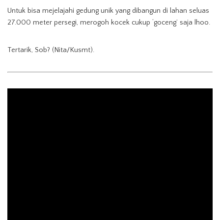
Untuk bisa mejelajahi gedung unik yang dibangun di lahan seluas
27.000 meter persegi, merogoh kocek cukup ‘goceng’ saja lhoo.
Tertarik, Sob? (Nita/Kusmt).