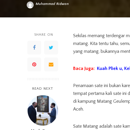
Muhammad Ridwan
Posted
by
SHARE ON
Sekilas memang terdengar men
matang. Kita tentu tahu, sem
yang matang, bukannya ment
Baca Juga:
Kuah Pliek u, 
Penamaan sate ini bukan kare
READ NEXT
tempat pertama kali sate ini 
di kampung Matang Geulempa
Aceh.
Sate Matang adalah sate kam