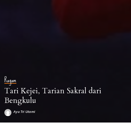
Ragam
Tari Kejei, Tarian Sakral dari
Bengkulu
Ayu Tri Utami
Posted
by
Tari Kejei