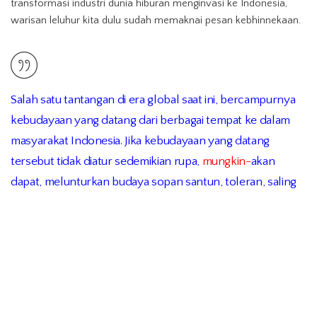
transformasi industri dunia hiburan menginvasi ke Indonesia,
warisan leluhur kita dulu sudah memaknai pesan kebhinnekaan.
Salah satu tantangan di era global saat ini, bercampurnya
kebudayaan yang datang dari berbagai tempat ke dalam
masyarakat Indonesia. Jika kebudayaan yang datang
tersebut tidak diatur sedemikian rupa,
mungkin-
akan
dapat, melunturkan budaya sopan santun, toleran, saling
menghormati yang ada di tengah masyarakat kita, terutama
generasi muda sebagai salah satu kelompok paling aktif
dalam era informasi digital.
Ini juga, mungkin!
Kebudayaan dari asing lebih modern dan
kekinian. Namun, budaya Indonesia tidak kalah bagusnya untuk