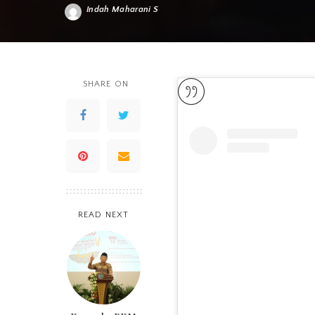
Indah Maharani S
Posted
by
SHARE ON
READ NEXT