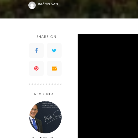
Rahma Sari
Posted
by
SHARE ON
READ NEXT