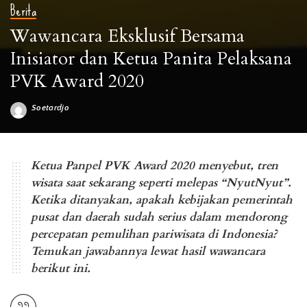
Berita
Wawancara Eksklusif Bersama
Inisiator dan Ketua Panita Pelaksana
PVK Award 2020
Soetardjo
Posted
by
Wawancara Eksklusif Bersama Inisiator dan Ketua Panita PVK Award 2020
Ketua Panpel PVK Award 2020 menyebut, tren
wisata saat sekarang seperti melepas “NyutNyut”.
Ketika ditanyakan, apakah kebijakan pemerintah
pusat dan daerah sudah serius dalam mendorong
percepatan pemulihan pariwisata di Indonesia?
Temukan jawabannya lewat hasil wawancara
berikut ini.