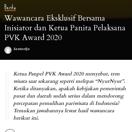
Berita
Wawancara Eksklusif Bersama
Inisiator dan Ketua Panita Pelaksana
PVK Award 2020
Soetardjo
Posted
by
Wawancara Eksklusif Bersama Inisiator dan Ketua Panita PVK Award 2020
Ketua Panpel PVK Award 2020 menyebut, tren
wisata saat sekarang seperti melepas “NyutNyut”.
Ketika ditanyakan, apakah kebijakan pemerintah
pusat dan daerah sudah serius dalam mendorong
percepatan pemulihan pariwisata di Indonesia?
Temukan jawabannya lewat hasil wawancara
berikut ini.