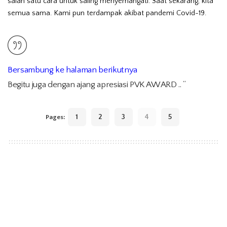
salah satu cara untuk saling menyemangati. Saat sekarang, kita
semua sama. Kami pun terdampak akibat pandemi Covid-19.
Bersambung ke halaman berikutnya
Begitu juga dengan ajang apresiasi PVK AWARD .. “
1
2
3
4
5
Pages:
Aku Cinta Indonesia
TAGS:
Berita Pariwisata Indonesia
Media PVK Group
Membangun Negeri
Membangun Pariwisata Indonesia